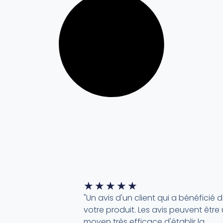
★
★
★
★
★
"Un avis d'un client qui a bénéficié 
votre produit. Les avis peuvent être
moyen très efficace d'établir la