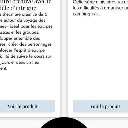
ture créative avec le
Cette série d'histoires raco
èle d’intrigue
les difficultés à organiser u
 d'écriture créative de 6
camping-car.
es autour du voyage des
nes - idéal pour les équipes,
lasses et les groupes.
lopper ensemble des
ires, créer des personnages
nforcer l'esprit d'équipe.
bilité de suivre le cours sur
jours et dans un lieu
rent.
Voir le produit
Voir le produit