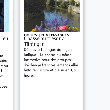
Cours
,
Jeux d'évasion
 Jeu
Chasse au trésor à
Tübingen
Découvre Tübingen de façon
ludique ! La chasse au trésor
me
interactive pour des groupes
spiré
d'échange franco-allemands allie
rt au
histoire, culture et plaisir en 1,5
1.
heure.
ez
oupes
s