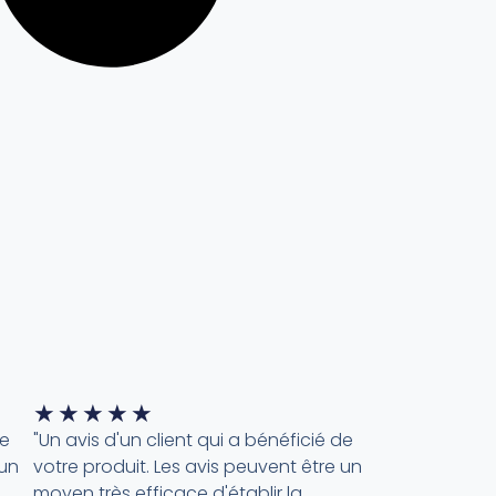
★
★
★
★
★
de
"Un avis d'un client qui a bénéficié de
 un
votre produit. Les avis peuvent être un
moyen très efficace d'établir la