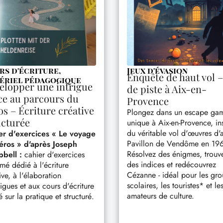
rs d'écriture
,
Jeux d'évasion
Enquête de haut vol –
ériel pédagogique
elopper une intrigue
de piste à Aix-en-
ce au parcours du
Provence
os – Écriture créative
Plongez dans un escape ga
ucturée
unique à Aix-en-Provence, in
du véritable vol d'œuvres d'a
er d'exercices « Le voyage
Pavillon de Vendôme en 196
éros » d'après Joseph
Résolvez des énigmes, trouv
bell :
cahier d'exercices
des indices et redécouvrez
mé dédié à l'écriture
Cézanne - idéal pour les gr
ive, à l'élaboration
scolaires, les touristes* et le
rigues et aux cours d'écriture
amateurs de culture.
 sur la pratique et structuré.