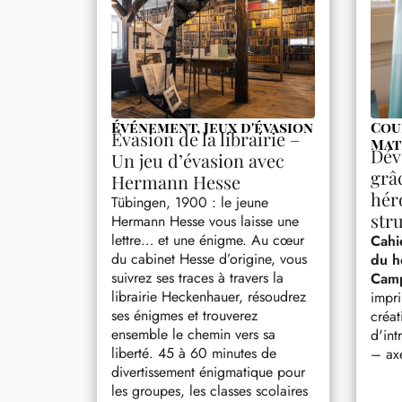
Événement
,
Jeux d'évasion
Cou
Évasion de la librairie –
Mat
Dév
Un jeu d’évasion avec
grâ
Hermann Hesse
hér
Tübingen, 1900 : le jeune
str
Hermann Hesse vous laisse une
lettre… et une énigme. Au cœur
Cahi
du cabinet Hesse d’origine, vous
du h
suivrez ses traces à travers la
Camp
librairie Heckenhauer, résoudrez
impri
ses énigmes et trouverez
créat
ensemble le chemin vers sa
d'int
liberté. 45 à 60 minutes de
– axé
divertissement énigmatique pour
les groupes, les classes scolaires