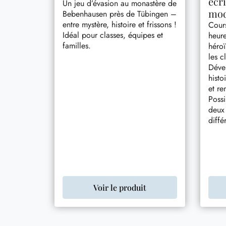
écri
Un jeu d’évasion au monastère de
mod
Bebenhausen près de Tübingen –
entre mystère, histoire et frissons !
Cours
Idéal pour classes, équipes et
heur
familles.
héroï
les c
Déve
histo
et re
Possi
deux 
diffé
Voir le produit