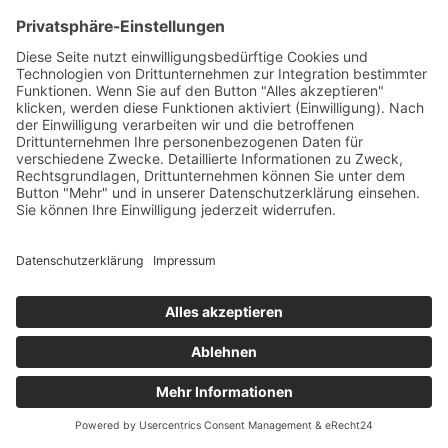
Die erhobenen Kundendaten werden nach Abschluss
des Auftrags oder Beendigung der Geschäftsbeziehung
und Ablauf der ggf. bestehenden gesetzlichen
Aufbewahrungsfristen gelöscht. Gesetzliche
Aufbewahrungsfristen bleiben unberührt.
Daten­übermittlung bei
Vertragsschluss für Online-Shops,
Händler und Warenversand
Wenn Sie Waren bei uns bestellen, geben wir Ihre
personenbezogenen Daten an das zur Lieferung
betraute Transportunternehmen sowie an den mit der
Zahlungsabwicklung beauftragten Zahlungsdienstleister
weiter. Es werden nur solche Daten herausgegeben, die