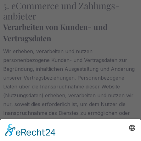
5. eCommerce und Zahlungs­
anbieter
Verarbeiten von Kunden- und
Vertragsdaten
Wir erheben, verarbeiten und nutzen
personenbezogene Kunden- und Vertragsdaten zur
Begründung, inhaltlichen Ausgestaltung und Änderung
unserer Vertragsbeziehungen. Personenbezogene
Daten über die Inanspruchnahme dieser Website
(Nutzungsdaten) erheben, verarbeiten und nutzen wir
nur, soweit dies erforderlich ist, um dem Nutzer die
Inanspruchnahme des Dienstes zu ermöglichen oder
abzurechnen. Rechtsgrundlage hierfür ist Art. 6 Abs. 1
lit. b DSGVO.